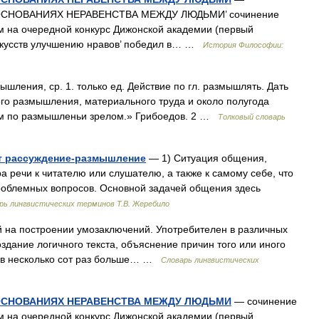
СНОВАНИЯХ НЕРАВЕНСТВА МЕЖДУ ЛЮДЬМИ’ сочинение
им на очередной конкурс Дижонской академии (первый
искусств улучшению нравов’ победил в… …
История Философии:
ния, ср. 1. только ед. Действие по гл. размышлять. Дать
го размышления, материального труда и около полугода
им по размышленьи зрелом.» Грибоедов. 2 …
Толковый словарь
ет рассуждение-размышление
— 1) Ситуация общения,
 речи к читателю или слушателю, а также к самому себе, что
роблемных вопросов. Основной задачей общения здесь
рь лингвистических терминов Т.В. Жеребило
й на построении умозаключений. Употребителен в различных
оздание логичного текста, объяснение причин того или иного
, в несколько сот раз больше… …
Словарь лингвистических
ОСНОВАНИЯХ НЕРАВЕНСТВА МЕЖДУ ЛЮДЬМИ
— сочинение
им на очередной конкурс Дижонской академии (первый