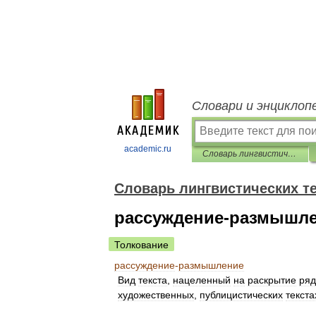
Словари и энциклоп
academic.ru
Словарь лингвистических терминов Т.В. Жеребило
Словарь лингвистических т
рассуждение-размышл
Толкование
рассуждение
-
размышление
Вид
текста
,
нацеленный
на
раскрытие
ряд
художественных
,
публицистических
текста