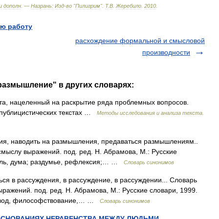
и
дополн
. —
Назрань:
Изд
-
во
"
Пилигрим
"
.
Т
.
В
.
Жеребило
.
2010
.
ю работу
расхождение формальной и смысловой
производности
размышление" в других словарях:
а, нацеленный на раскрытие ряда проблемных вопросов.
 публицистических текстах …
Методы исследования и анализа текста.
я, наводить на размышления, предаваться размышлениям..
мыслу выражений. под. ред. Н. Абрамова, М.: Русские
сль, дума; раздумье, рефлексия;… …
Словарь синонимов
ся в рассуждения, в рассуждение, в рассуждении... Словарь
ражений. под. ред. Н. Абрамова, М.: Русские словари, 1999.
вывод, философствование,… …
Словарь синонимов
ОСНОВАНИЯХ НЕРАВЕНСТВА МЕЖДУ ЛЮДЬМИ
—