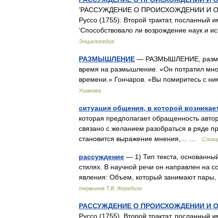
’РАССУЖДЕНИЕ О ПРОИСХОЖДЕНИИ И О
Руссо (1755). Второй трактат, посланный 
‘Способствовало ли возрождение наук и 
Энциклопедия
РАЗМЫШЛЕНИЕ
— РАЗМЫШЛЕНИЕ, размышле
время на размышление. «Он потратил мно
времени.» Гончаров. «Вы помиритесь с н
Ушакова
ситуация общения, в которой возника
которая предполагает обращенность автора
связано с желанием разобраться в ряде п
становится выражение мнения,… …
Слова
рассуждение
— 1) Тип текста, основанны
стилях. В научной речи он направлен на с
явления: Объем, который занимают пары
терминов Т.В. Жеребило
РАССУЖДЕНИЕ О ПРОИСХОЖДЕНИИ И 
Руссо (1755). Второй трактат, посланный 