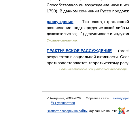
Способствовало ли возрождение наук и ис
1750). В данном сочинении Руссо прод
рассуждение
— Тип текста, отражающий 
разъяснение, подтверждение какой либо
доказательство; 2) дедуктивное и инду
Словарь-справочник
ПРАКТИЧЕСКОЕ РАССУЖДЕНИЕ
— (pract
результатов в социальной активности. Сл
противопоставляется теоретическому разу
… …
Большой толковый социологический словарь
© Академик, 2000-2026
Обратная связь:
Техподдерж
👣 Путешествия
Экспорт словарей на сайты
, сделанные на PHP,
Jo