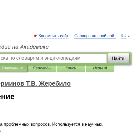
Запомнить сайт
Словарь на свой сайт
RU
едии на Академике
Найти!
Толкования
Переводы
Книги
Игры ⚽
ерминов Т.В. Жеребило
ение
а
проблемных
вопросов
.
Используется
в
научных
,
х
.