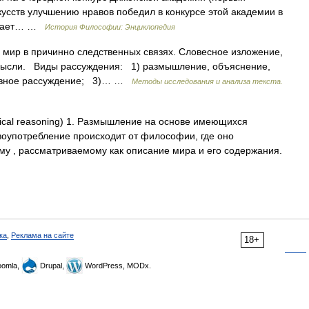
кусств улучшению нравов победил в конкурсе этой академии в
олжает… …
История Философии: Энциклопедия
мир в причинно следственных связях. Словесное изложение,
 мысли. Виды рассуждения: 1) размышление, объяснение,
ктивное рассуждение; 3)… …
Методы исследования и анализа текста.
ical reasoning) 1. Размышление на основе имеющихся
овоупотребление происходит от философии, где оно
му , рассматриваемому как описание мира и его содержания.
ка
,
Реклама на сайте
18+
omla,
Drupal,
WordPress, MODx.