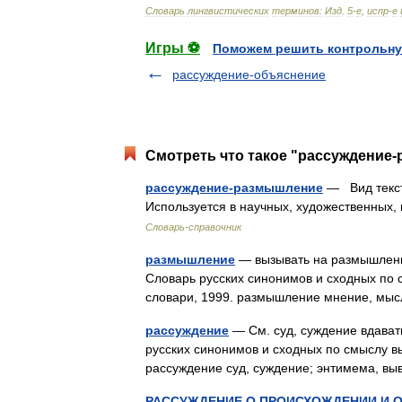
Словарь
лингвистических
терминов:
Изд
.
5
-
е
,
испр
-
е
Игры ⚽
Поможем решить контрольну
рассуждение-объяснение
Смотреть что такое "рассуждение-
рассуждение-размышление
— Вид текст
Используется в научных, художественных,
Словарь-справочник
размышление
— вызывать на размышлени
Словарь русских синонимов и сходных по с
словари, 1999. размышление мнение, мы
рассуждение
— См. суд, суждение вдавать
русских синонимов и сходных по смыслу вы
рассуждение суд, суждение; энтимема, 
РАССУЖДЕНИЕ О ПРОИСХОЖДЕНИИ И 